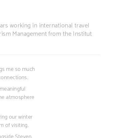
s working in international travel
urism Management from the Institut
rings me so much
 connections.
 meaningful
 the atmosphere
ring our winter
 of visiting.
ongside Steven,