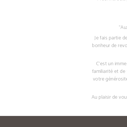
“Au
Je fais partie 
bonheur de revoi
C’est un immen
familiarité et d
votre générosit
Au plaisir de vo