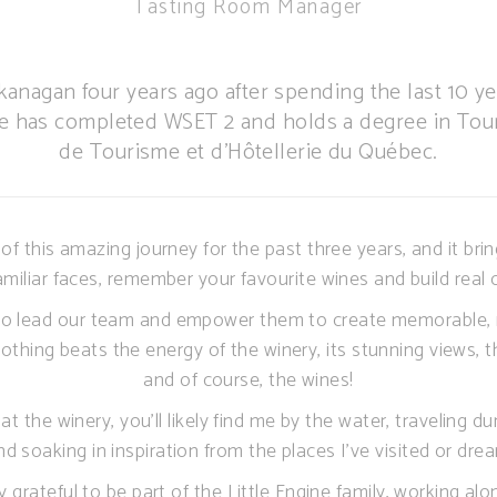
Tasting Room Manager
agan four years ago after spending the last 10 year
She has completed WSET 2 and holds a degree in To
de Tourisme et d’Hôtellerie du Québec.
 of this amazing journey for the past three years, and it b
amiliar faces, remember your favourite wines and build real
to lead our team and empower them to create memorable,
othing beats the energy of the winery, its stunning views,
and of course, the wines!
t the winery, you’ll likely find me by the water, traveling du
 soaking in inspiration from the places I’ve visited or dream
bly grateful to be part of the Little Engine family, working al